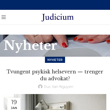
Nyheter
NYHETER
Tvungent psykisk helsevern — trenger
du advokat?
Duc Van Nguyen
19
JAN