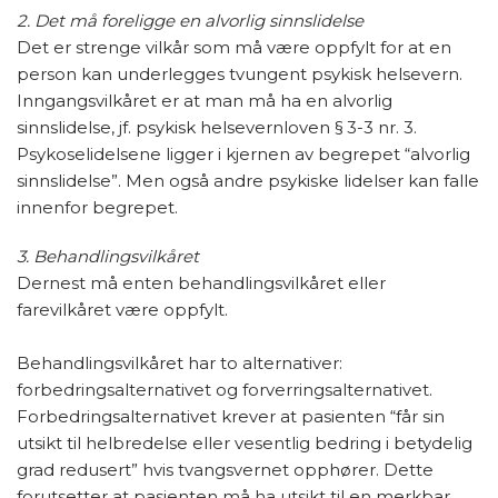
2. Det må foreligge en alvorlig sinnslidelse
Det er strenge vilkår som må være oppfylt for at en
person kan underlegges tvungent psykisk helsevern.
Inngangsvilkåret er at man må ha en alvorlig
sinnslidelse, jf. psykisk helsevernloven § 3-3 nr. 3.
Psykoselidelsene ligger i kjernen av begrepet “alvorlig
sinnslidelse”. Men også andre psykiske lidelser kan falle
innenfor begrepet.
3. Behandlingsvilkåret
Dernest må enten behandlingsvilkåret eller
farevilkåret være oppfylt.
Behandlingsvilkåret har to alternativer:
forbedringsalternativet og forverringsalternativet.
Forbedringsalternativet krever at pasienten “får sin
utsikt til helbredelse eller vesentlig bedring i betydelig
grad redusert” hvis tvangsvernet opphører. Dette
forutsetter at pasienten må ha utsikt til en merkbar