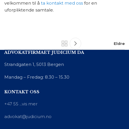
velkommen til å
ta kontakt med oss
for en
uforpliktende samtale.
Eldre
ADVOKATFIRMAET JUDICIUM DA
Strandgaten 1, 5013 Bergen
Mandag – Fredag: 8.30 – 15.30
KONTAKT OSS
+47 55 ...vis mer
advokat@judicium.no