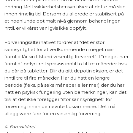
endring. Rettssikkerhetshensyn tilsier at dette må skje
innen rimelig tid. Dersom du allerede er stabilisert på
et noenlunde optimalt nivå gjennom behandlingen
hittil, er vilkåret vanligvis ikke oppfylt.
Forverringsalternativet fordrer at “det er stor
sannsynlighet for at vedkommende i meget nær
framtid får sin tilstand vesentlig forverret”. I “meget nær
framtid” betyr i rettspraksis inntil to til tre måneder hvis
du går på tabletter. Blir du gitt depotinjeksjon, er det
inntil tre til fire måneder. Har du hatt en lengre
periode (f.eks. på seks måneder eller mer) der du har
hatt en psykisk fungering uten bemerkninger, kan det
tilsi at det ikke foreligger “stor sannsynlighet” for
forverring innen de nevnte tidsrammene. Det må i
tillegg være fare for en vesentlig forverring.
4. Farevilkåret