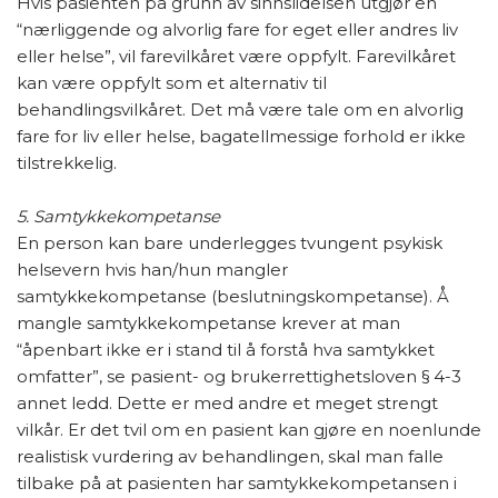
Hvis pasienten på grunn av sinnslidelsen utgjør en
“nærliggende og alvorlig fare for eget eller andres liv
eller helse”, vil farevilkåret være oppfylt. Farevilkåret
kan være oppfylt som et alternativ til
behandlingsvilkåret. Det må være tale om en alvorlig
fare for liv eller helse, bagatellmessige forhold er ikke
tilstrekkelig.
5. Samtykkekompetanse
En person kan bare underlegges tvungent psykisk
helsevern hvis han/hun mangler
samtykkekompetanse (beslutningskompetanse). Å
mangle samtykkekompetanse krever at man
“åpenbart ikke er i stand til å forstå hva samtykket
omfatter”, se pasient- og brukerrettighetsloven § 4-3
annet ledd. Dette er med andre et meget strengt
vilkår. Er det tvil om en pasient kan gjøre en noenlunde
realistisk vurdering av behandlingen, skal man falle
tilbake på at pasienten har samtykkekompetansen i