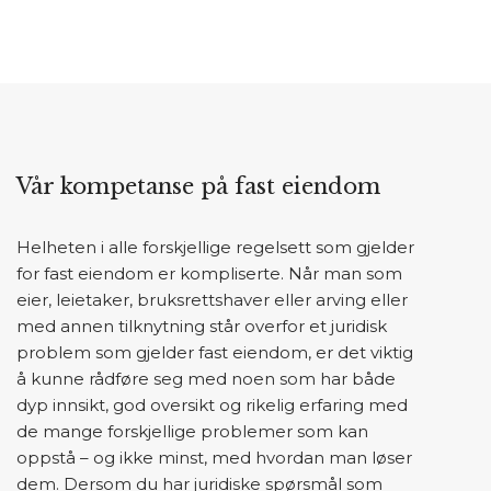
Vår kompetanse på fast eiendom
Helheten i alle forskjellige regelsett som gjelder
for fast eiendom er kompliserte. Når man som
eier, leietaker, bruksrettshaver eller arving eller
med annen tilknytning står overfor et juridisk
problem som gjelder fast eiendom, er det viktig
å kunne rådføre seg med noen som har både
dyp innsikt, god oversikt og rikelig erfaring med
de mange forskjellige problemer som kan
oppstå – og ikke minst, med hvordan man løser
dem. Dersom du har juridiske spørsmål som