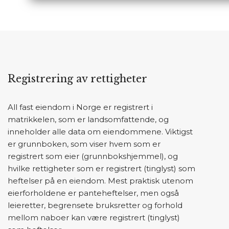
Registrering av rettigheter
All fast eiendom i Norge er registrert i
matrikkelen, som er landsomfattende, og
inneholder alle data om eiendommene. Viktigst
er grunnboken, som viser hvem som er
registrert som eier (grunnbokshjemmel), og
hvilke rettigheter som er registrert (tinglyst) som
heftelser på en eiendom. Mest praktisk utenom
eierforholdene er panteheftelser, men også
leieretter, begrensete bruksretter og forhold
mellom naboer kan være registrert (tinglyst)