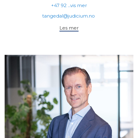
+47 92 ...vis mer
tangedal@judicium.no
Les mer