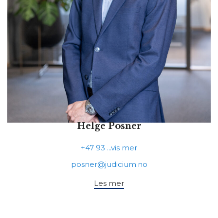
Helge Posner
+47 93 ...vis mer
posner@judicium.no
Les mer