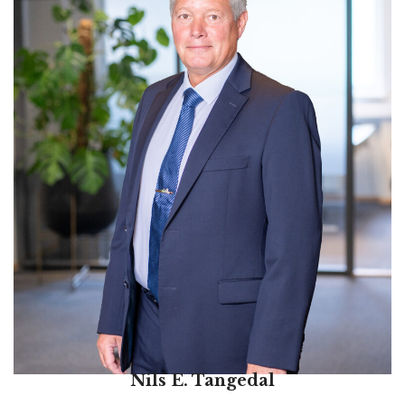
Nils E. Tangedal