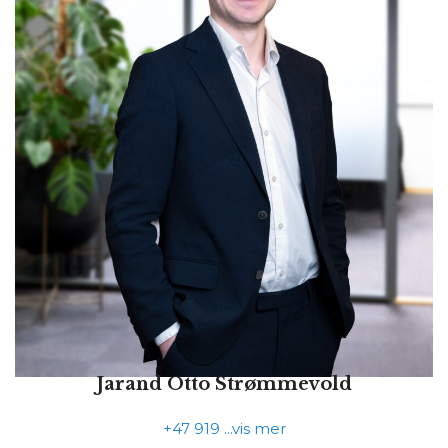
Jarand Otto Strømmevold
+47 919 ...vis mer