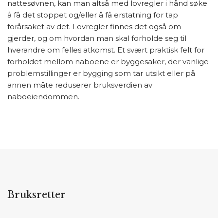
nattesøvnen, kan man altså med lovregler i hånd søke
å få det stoppet og/eller å få erstatning for tap
forårsaket av det. Lovregler finnes det også om
gjerder, og om hvordan man skal forholde seg til
hverandre om felles atkomst. Et svært praktisk felt for
forholdet mellom naboene er byggesaker, der vanlige
problemstillinger er bygging som tar utsikt eller på
annen måte reduserer bruksverdien av
naboeiendommen.
Bruksretter