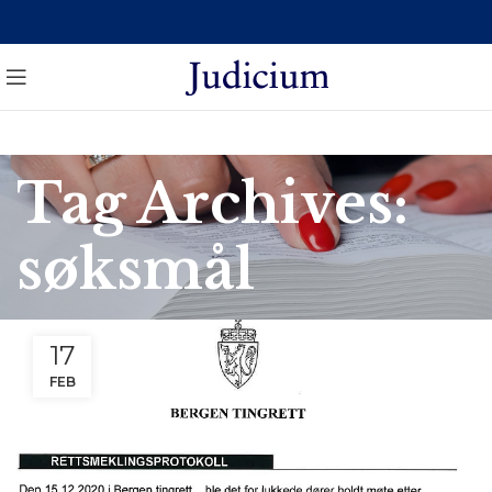
Tag Archives:
søksmål
17
FEB