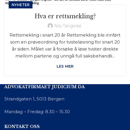
NYHETER
Hva er rettsmekling?
Nils Tangedal
Rettsmekling i snart 20 år Rettsmekling ble innført
som en prøveordning for tvisteløsning for snart 20
år siden. Målet var å forsøke å løse tvister direkte
mellom partene og unngå full saksbehandli...
LES MER
ADVOKATFIRMAET JUDICIUM DA
Strandgaten 1, 5013 Bergen
Mandag – Fredag: 8.30 – 15.30
KONTAKT OSS